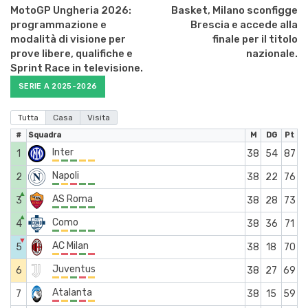
MotoGP Ungheria 2026:
Basket, Milano sconfigge
programmazione e
Brescia e accede alla
modalità di visione per
finale per il titolo
prove libere, qualifiche e
nazionale.
Sprint Race in televisione.
SERIE A 2025-2026
Tutta
Casa
Visita
#
Squadra
M
DG
Pt
Inter
1
38
54
87
Napoli
2
38
22
76
▲
AS Roma
3
38
28
73
▲
Como
4
38
36
71
▼
AC Milan
5
38
18
70
Juventus
6
38
27
69
Atalanta
7
38
15
59