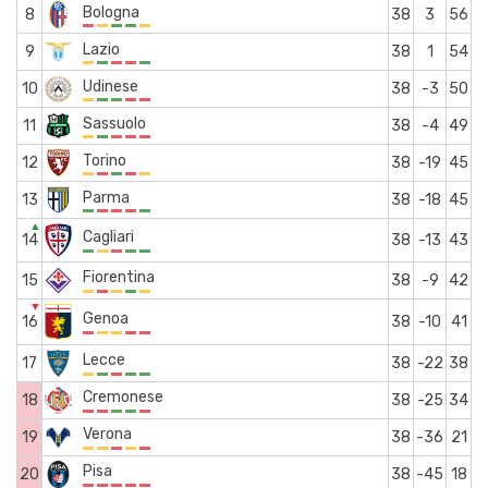
Bologna
8
38
3
56
Lazio
9
38
1
54
Udinese
10
38
-3
50
Sassuolo
11
38
-4
49
Torino
12
38
-19
45
Parma
13
38
-18
45
▲
Cagliari
14
38
-13
43
Fiorentina
15
38
-9
42
▼
Genoa
16
38
-10
41
Lecce
17
38
-22
38
Cremonese
18
38
-25
34
Verona
19
38
-36
21
Pisa
20
38
-45
18