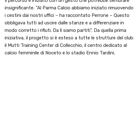
Il percorso è iniziato con un gesto che potrebbe sembrare
insignificante. “Al Parma Calcio abbiamo iniziato rimuovendo
i cestini dai nostri uffici – ha raccontato Perrone – Questo
obbligava tutti ad uscire dalle stanze e a differenziare in
modo corretto i rifiuti. Da lì siamo partiti”. Da quella prima
iniziativa, il progetto si è esteso a tutte le strutture del club:
il Mutti Training Center di Collecchio, il centro dedicato al
calcio femminile di Noceto e lo stadio Ennio Tardini.