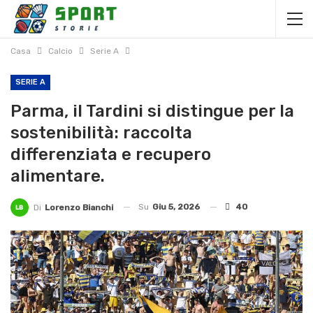
Casa
Calcio
Serie A
SERIE A
Parma, il Tardini si distingue per la
sostenibilità: raccolta
differenziata e recupero
alimentare.
Su
Giu 5, 2026
40
Di
Lorenzo Bianchi