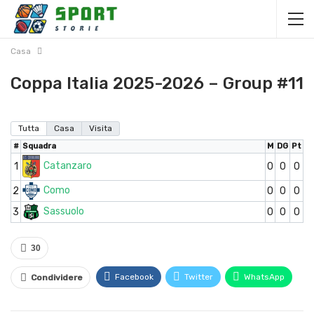
Casa
Coppa Italia 2025-2026 – Group #11
Tutta
Casa
Visita
#
Squadra
M
DG
Pt
Catanzaro
1
0
0
0
Como
2
0
0
0
Sassuolo
3
0
0
0
30
Facebook
Twitter
WhatsApp
Condividere