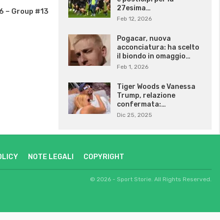
27esima…
6 – Group #13
Feb 12, 2026
Pogacar, nuova
acconciatura: ha scelto
il biondo in omaggio…
Feb 1, 2026
Tiger Woods e Vanessa
Trump, relazione
confermata:…
Dic 25, 2025
OLICY
NOTE LEGALI
COPYRIGHT
© 2026 - Sport Storie. All Rights Reserved.