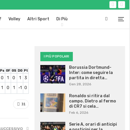
f
Volley
Altri Sport
Di Più
I PIÙ POPOLARI
Borussia Dortmund-
Ps
GF
GS
DG
Pt
Inter: come seguire la
0
1
0
1
3
partita in diretta…
Gen 28, 2026
1
0
1
-1
0
Ronaldo si ritira dal
campo. Dietro al fermo
31
di CR7 si cela…
Feb 6, 2026
Serie A, orari di anticipi
SUCCESSIVO
e posticipi per la