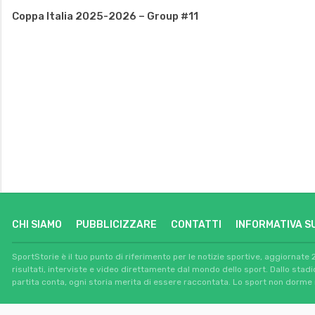
Coppa Italia 2025-2026 – Group #11
CHI SIAMO
PUBBLICIZZARE
CONTATTI
INFORMATIVA S
SportStorie è il tuo punto di riferimento per le notizie sportive, aggiornate 
risultati, interviste e video direttamente dal mondo dello sport. Dallo stad
partita conta, ogni storia merita di essere raccontata. Lo sport non dorme