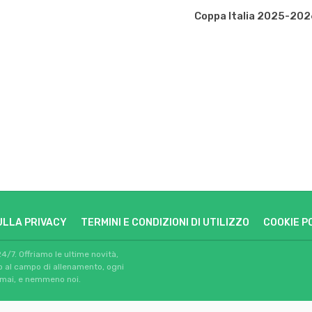
Coppa Italia 2025-202
ULLA PRIVACY
TERMINI E CONDIZIONI DI UTILIZZO
COOKIE P
24/7. Offriamo le ultime novità,
io al campo di allenamento, ogni
 mai, e nemmeno noi.