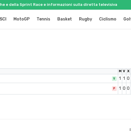
e e della Sprint Race e informazioni sulla diretta televisiva
SCI
MotoGP
Tennis
Basket
Rugby
Ciclismo
Gol
M
V
X
1
1
0
V
1
0
0
P