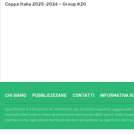
Coppa Italia 2025-2026 – Group #20
CHI SIAMO
PUBBLICIZZARE
CONTATTI
INFORMATIVA S
SportStorie è il tuo punto di riferimento per le notizie sportive, aggiornate 
risultati, interviste e video direttamente dal mondo dello sport. Dallo stad
partita conta, ogni storia merita di essere raccontata. Lo sport non dorme