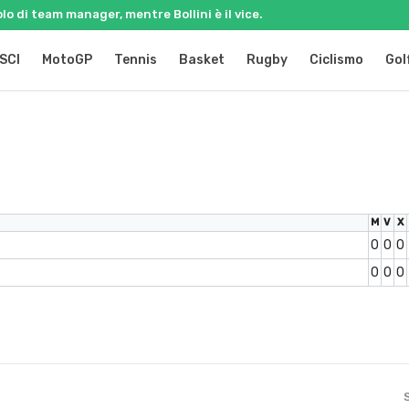
olo di team manager, mentre Bollini è il vice.
SCI
MotoGP
Tennis
Basket
Rugby
Ciclismo
Gol
M
V
X
0
0
0
0
0
0