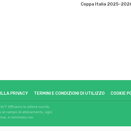
Coppa Italia 2025-202
ULLA PRIVACY
TERMINI E CONDIZIONI DI UTILIZZO
COOKIE P
24/7. Offriamo le ultime novità,
io al campo di allenamento, ogni
 mai, e nemmeno noi.