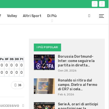
f
Volley
Altri Sport
Di Più
I PIÙ POPOLARI
Borussia Dortmund-
Ps
GF
GS
DG
Pt
Inter: come seguire la
0
0
0
0
0
partita in diretta…
Gen 28, 2026
0
0
0
0
0
Ronaldo si ritira dal
campo. Dietro al fermo
36
di CR7 si cela…
Feb 6, 2026
Serie A, orari di anticipi
SUCCESSIVO
e posticipi per la