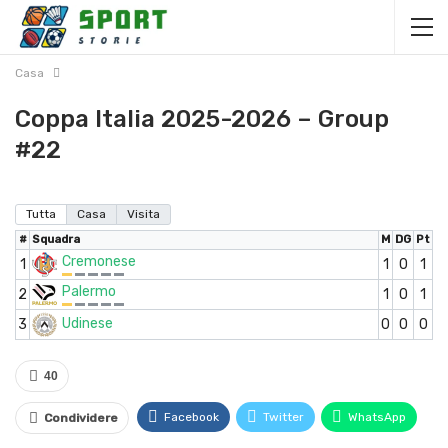
Casa
Coppa Italia 2025-2026 – Group
#22
Tutta
Casa
Visita
#
Squadra
M
DG
Pt
Cremonese
1
1
0
1
Palermo
2
1
0
1
Udinese
3
0
0
0
40
Facebook
Twitter
WhatsApp
Condividere