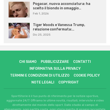
Pogacar, nuova acconciatura: ha
scelto il biondo in omaggio…
Feb 1, 2026
Tiger Woods e Vanessa Trump,
relazione confermata:…
Dic 25, 2025
CHI SIAMO
PUBBLICIZZARE
CONTATTI
INFORMATIVA SULLA PRIVACY
TERMINI E CONDIZIONI DI UTILIZZO
COOKIE POLICY
NOTE LEGALI
COPYRIGHT
SportStorie è il tuo punto di riferimento per le notizie sportive,
aggiornate 24/7. Offriamo le ultime novità, risultati, interviste e video
direttamente dal mondo dello sport. Dallo stadio al campo di
allenamento, ogni partita conta, ogni storia merita di essere raccontata.