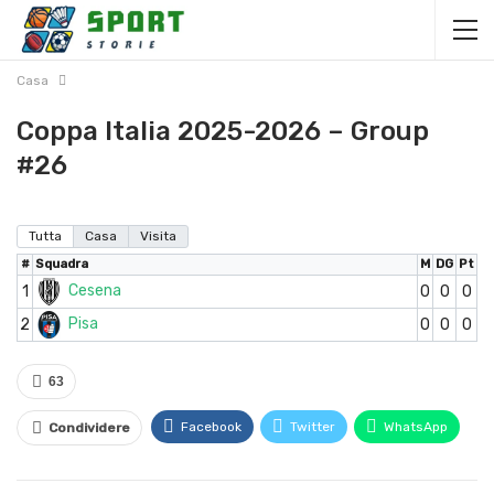
Casa
Coppa Italia 2025-2026 – Group
#26
Tutta
Casa
Visita
#
Squadra
M
DG
Pt
Cesena
1
0
0
0
Pisa
2
0
0
0
63
Facebook
Twitter
WhatsApp
Condividere