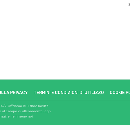
ULLA PRIVACY
TERMINI E CONDIZIONI DI UTILIZZO
COOKIE P
24/7. Offriamo le ultime novità,
io al campo di allenamento, ogni
 mai, e nemmeno noi.