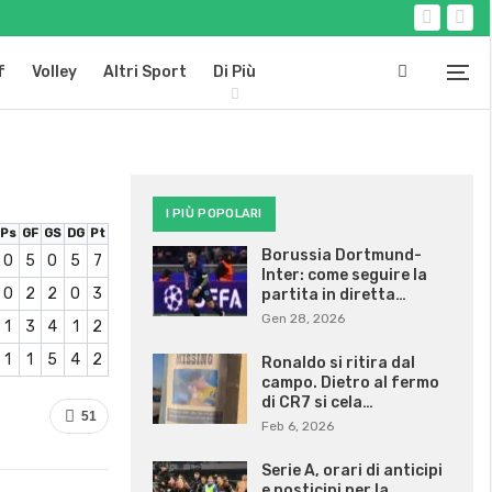
f
Volley
Altri Sport
Di Più
I PIÙ POPOLARI
Ps
GF
GS
DG
Pt
Borussia Dortmund-
0
5
0
5
7
Inter: come seguire la
0
2
2
0
3
partita in diretta…
Gen 28, 2026
1
3
4
1
2
1
1
5
4
2
Ronaldo si ritira dal
campo. Dietro al fermo
di CR7 si cela…
51
Feb 6, 2026
Serie A, orari di anticipi
e posticipi per la