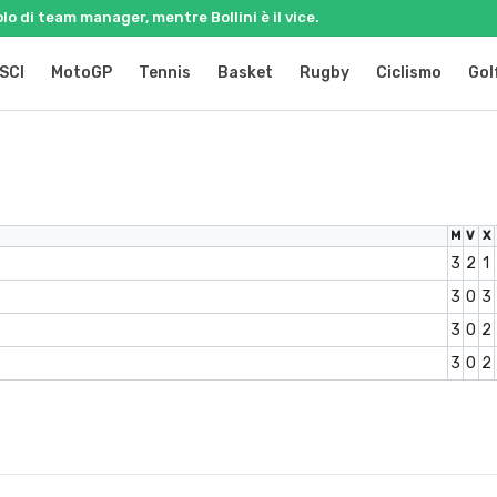
olo di team manager, mentre Bollini è il vice.
SCI
MotoGP
Tennis
Basket
Rugby
Ciclismo
Gol
M
V
X
3
2
1
3
0
3
3
0
2
3
0
2