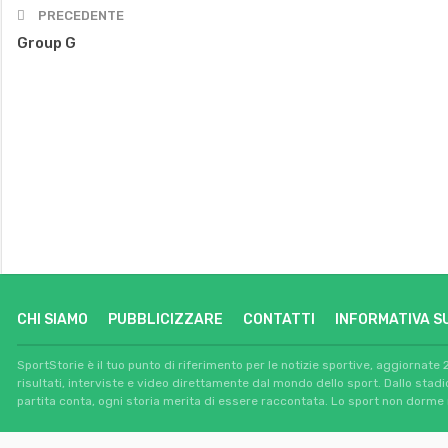
PRECEDENTE
Group G
CHI SIAMO
PUBBLICIZZARE
CONTATTI
INFORMATIVA S
SportStorie è il tuo punto di riferimento per le notizie sportive, aggiornate 
risultati, interviste e video direttamente dal mondo dello sport. Dallo stad
partita conta, ogni storia merita di essere raccontata. Lo sport non dorme