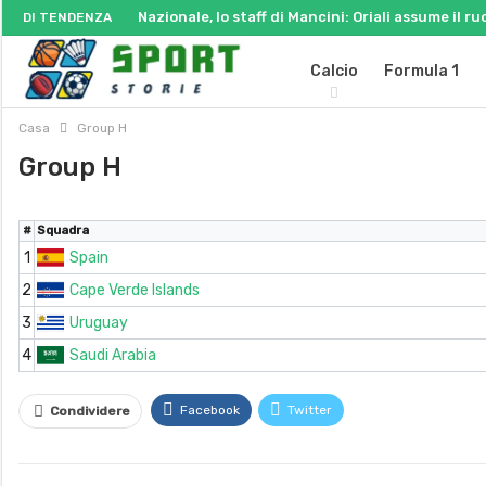
Nazionale, lo staff di Mancini: Oriali assume il ru
DI TENDENZA
Calcio
Formula 1
Casa
Group H
Group H
#
Squadra
1
Spain
2
Cape Verde Islands
3
Uruguay
4
Saudi Arabia
Facebook
Twitter
Condividere