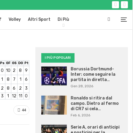
f
Volley
Altri Sport
Di Più
I PIÙ POPOLARI
Ps
GF
GS
DG
Pt
Borussia Dortmund-
0
10
2
8
9
Inter: come seguire la
1
8
7
1
6
partita in diretta…
Gen 28, 2026
2
8
6
2
3
3
1
12
11
0
Ronaldo si ritira dal
campo. Dietro al fermo
di CR7 si cela…
44
Feb 6, 2026
Serie A, orari di anticipi
e posticipi per la