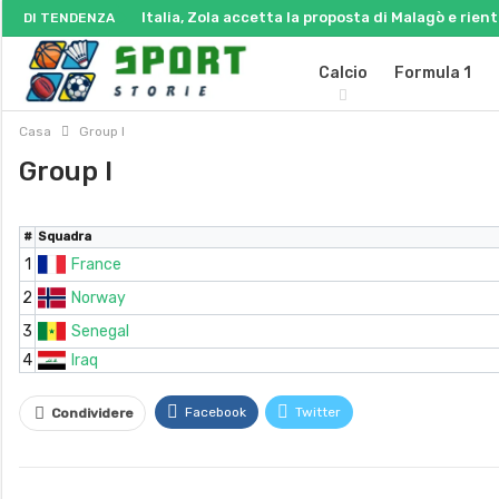
Italia, Zola accetta la proposta di Malagò e rient
DI TENDENZA
Calcio
Formula 1
Casa
Group I
Group I
#
Squadra
1
France
2
Norway
3
Senegal
4
Iraq
Facebook
Twitter
Condividere