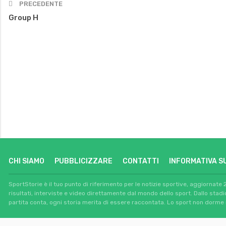
PRECEDENTE
Group H
CHI SIAMO
PUBBLICIZZARE
CONTATTI
INFORMATIVA S
SportStorie è il tuo punto di riferimento per le notizie sportive, aggiornate 
risultati, interviste e video direttamente dal mondo dello sport. Dallo stad
partita conta, ogni storia merita di essere raccontata. Lo sport non dorme