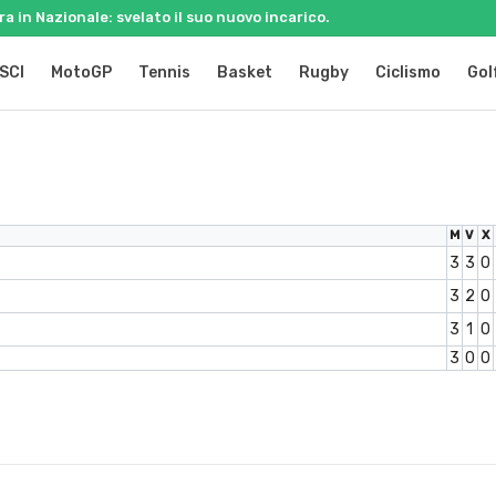
ra in Nazionale: svelato il suo nuovo incarico.
SCI
MotoGP
Tennis
Basket
Rugby
Ciclismo
Gol
M
V
X
3
3
0
3
2
0
3
1
0
3
0
0