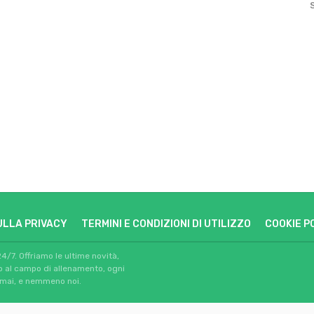
ULLA PRIVACY
TERMINI E CONDIZIONI DI UTILIZZO
COOKIE P
24/7. Offriamo le ultime novità,
io al campo di allenamento, ogni
 mai, e nemmeno noi.