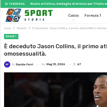
Nuoto artistico, medaglia di bronzo per l’Italia
DI TENDENZA
Calcio
Formula 1
Casa
Basket
È deceduto Jason Collins, il primo atleta NBA a dichia
BASKET
È deceduto Jason Collins, il primo at
omosessualità.
Su
Mag 13, 2026
67
Di
Davide Ferri