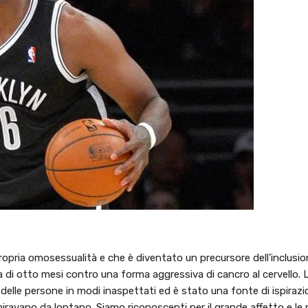
ropria omosessualità e che è diventato un precursore dell’inclusio
 di otto mesi contro una forma aggressiva di cancro al cervello. L
delle persone in modi inaspettati ed è stato una fonte di ispirazi
ravano da lontano. Siamo riconoscenti per il grande affetto e le 