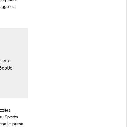
legge nel
ter a
T3cbUo
zzlies,
su Sports
onate: prima