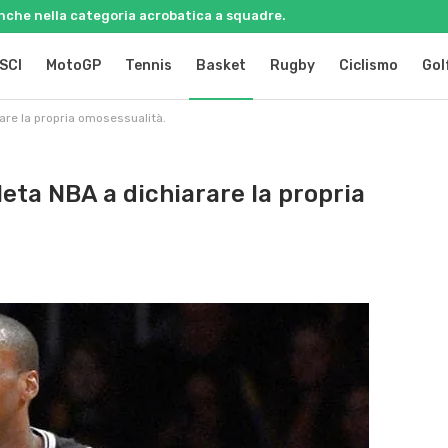
 anche nella categoria acrobatica a squadre.
SCI
MotoGP
Tennis
Basket
Rugby
Ciclismo
Gol
rare la propria omosessualità.
leta NBA a dichiarare la propria