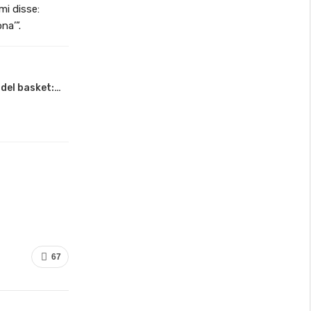
mi disse:
na’”.
 del basket:…
67