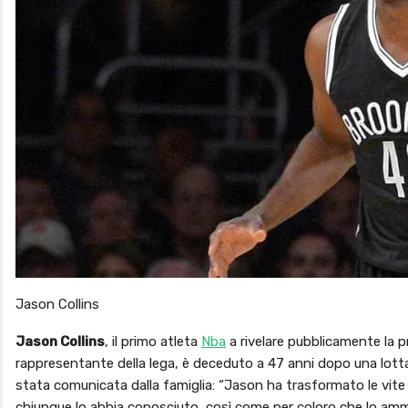
Jason Collins
Jason
Collins
, il primo atleta
Nba
a rivelare pubblicamente la p
rappresentante della lega, è deceduto a 47 anni dopo una lotta
stata comunicata dalla famiglia: “Jason ha trasformato le vite 
chiunque lo abbia conosciuto, così come per coloro che lo ammi