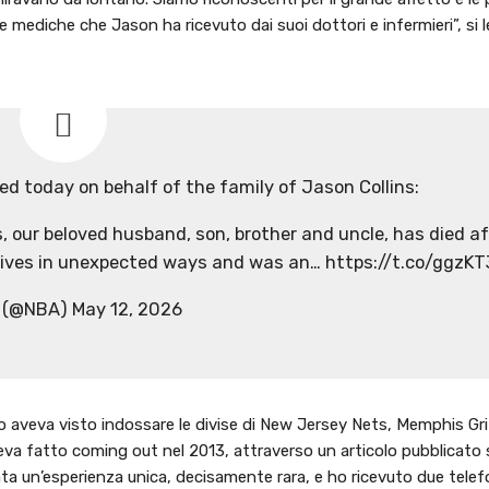
ure mediche che Jason ha ricevuto dai suoi dottori e infermieri”, si 
d today on behalf of the family of Jason Collins:
, our beloved husband, son, brother and uncle, has died af
 lives in unexpected ways and was an… https://t.co/ggzK
 (@NBA) May 12, 2026
e lo aveva visto indossare le divise di New Jersey Nets, Memphis Gri
a fatto coming out nel 2013, attraverso un articolo pubblicato 
ta un’esperienza unica, decisamente rara, e ho ricevuto due telef